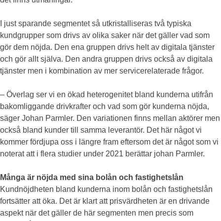
I just sparande segmentet så utkristalliseras två typiska
kundgrupper som drivs av olika saker när det gäller vad som
gör dem nöjda. Den ena gruppen drivs helt av digitala tjänster
och gör allt själva. Den andra gruppen drivs också av digitala
tjänster men i kombination av mer servicerelaterade frågor.
– Överlag ser vi en ökad heterogenitet bland kunderna utifrån
bakomliggande drivkrafter och vad som gör kunderna nöjda,
säger Johan Parmler. Den variationen finns mellan aktörer men
också bland kunder till samma leverantör. Det här något vi
kommer fördjupa oss i längre fram eftersom det är något som vi
noterat att i flera studier under 2021 berättar johan Parmler.
Många är nöjda med sina bolån och fastighetslån
Kundnöjdheten bland kunderna inom bolån och fastighetslån
fortsätter att öka. Det är klart att prisvärdheten är en drivande
aspekt när det gäller de här segmenten men precis som