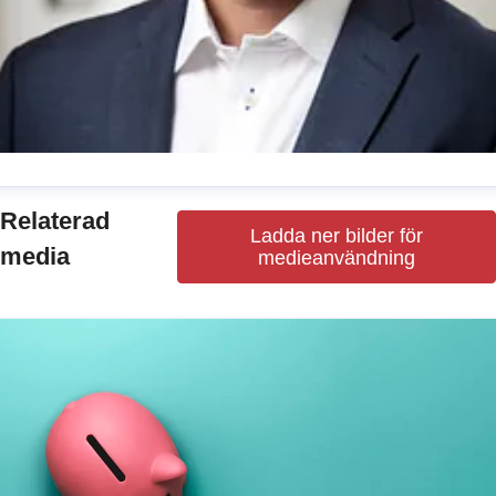
ohan Parmler
Relaterad
Ladda ner bilder för
resskontakt
VD
johan.parmler@kvalitetsindex.se
media
medieanvändning
731517598