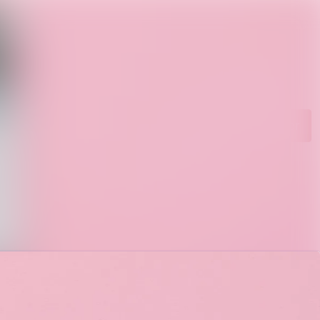
hetsarkiv
Sök i nyhetsrumm
Följ
Följer
diearkiv
ntakt