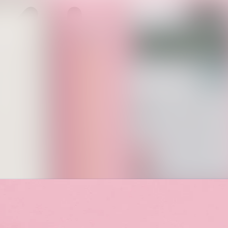
Ny
Me
Ko