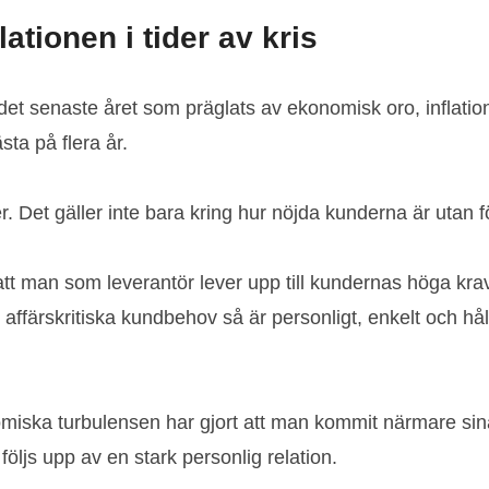
tionen i tider av kris
t det senaste året som präglats av ekonomisk oro, inflat
sta på flera år.
 Det gäller inte bara kring hur nöjda kunderna är utan fö
 att man som leverantör lever upp till kundernas höga kr
om affärskritiska kundbehov så är personligt, enkelt och
ka turbulensen har gjort att man kommit närmare sina k
öljs upp av en stark personlig relation.