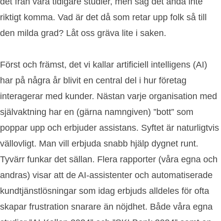
det från våra tidigare studier, men såg det ändå inte
riktigt komma. Vad är det då som retar upp folk så till
den milda grad? Låt oss gräva lite i saken.
Först och främst, det vi kallar artificiell intelligens (AI)
har på några år blivit en central del i hur företag
interagerar med kunder. Nästan varje organisation med
självaktning har en (gärna namngiven) ”bott” som
poppar upp och erbjuder assistans. Syftet är naturligtvis
vällovligt. Man vill erbjuda snabb hjälp dygnet runt.
Tyvärr funkar det sällan. Flera rapporter (våra egna och
andras) visar att de AI-assistenter och automatiserade
kundtjänstlösningar som idag erbjuds alldeles för ofta
skapar frustration snarare än nöjdhet. Både våra egna