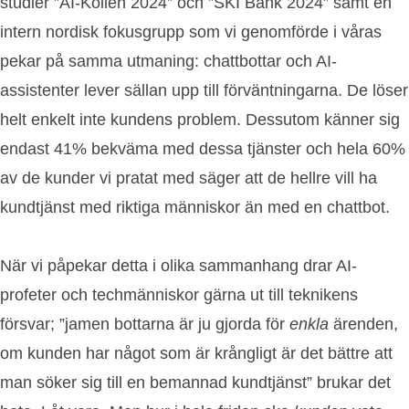
studier ”AI-Kollen 2024” och ”SKI Bank 2024” samt en
intern nordisk fokusgrupp som vi genomförde i våras
pekar på samma utmaning: chattbottar och AI-
assistenter lever sällan upp till förväntningarna. De löser
helt enkelt inte kundens problem. Dessutom känner sig
endast 41% bekväma med dessa tjänster och hela 60%
av de kunder vi pratat med säger att de hellre vill ha
kundtjänst med riktiga människor än med en chattbot.
När vi påpekar detta i olika sammanhang drar AI-
profeter och techmänniskor gärna ut till teknikens
försvar; ”jamen bottarna är ju gjorda för
enkla
ärenden,
om kunden har något som är krångligt är det bättre att
man söker sig till en bemannad kundtjänst” brukar det