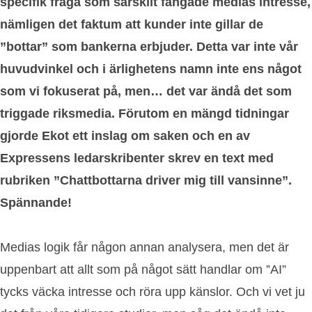
specifik fråga som särskilt fångade medias intresse,
nämligen det faktum att kunder inte gillar de
”bottar” som bankerna erbjuder. Detta var inte vår
huvudvinkel och i ärlighetens namn inte ens något
som vi fokuserat på, men… det var ändå det som
triggade riksmedia. Förutom en mängd tidningar
gjorde Ekot ett inslag om saken och en av
Expressens ledarskribenter skrev en text med
rubriken ”Chattbottarna driver mig till vansinne”.
Spännande!
Medias logik får någon annan analysera, men det är
uppenbart att allt som på något sätt handlar om ”AI”
tycks väcka intresse och röra upp känslor. Och vi vet ju