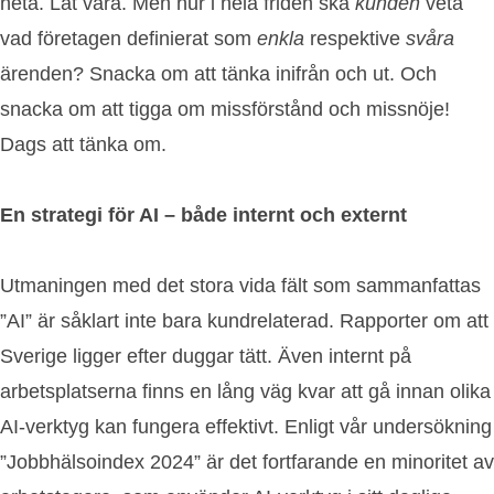
heta. Låt vara. Men hur i hela friden ska
kunden
veta
vad företagen definierat som
enkla
respektive
svåra
ärenden? Snacka om att tänka inifrån och ut. Och
snacka om att tigga om missförstånd och missnöje!
Dags att tänka om.
En strategi för AI – både internt och externt
Utmaningen med det stora vida fält som sammanfattas
”AI” är såklart inte bara kundrelaterad. Rapporter om att
Sverige ligger efter duggar tätt. Även internt på
arbetsplatserna finns en lång väg kvar att gå innan olika
AI-verktyg kan fungera effektivt. Enligt vår undersökning
”Jobbhälsoindex 2024” är det fortfarande en minoritet av