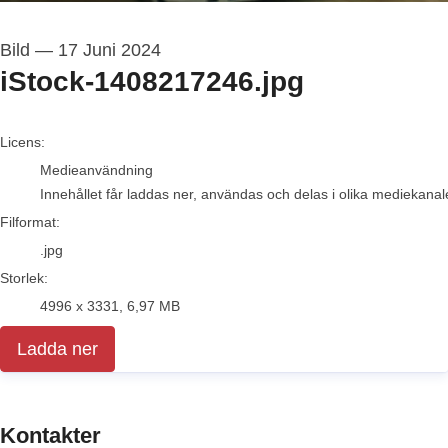
Bild
—
17 Juni 2024
iStock-1408217246.jpg
go to media item
Licens:
Medieanvändning
Innehållet får laddas ner, användas och delas i olika mediekanale
Filformat:
.jpg
Storlek:
4996 x 3331, 6,97 MB
Ladda ner
Kontakter