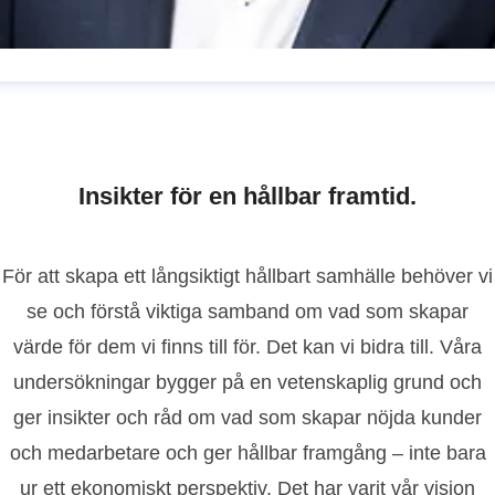
ohan Parmler
resskontakt
VD
johan.parmler@kvalitetsindex.se
731517598
Insikter för en hållbar framtid.
För att skapa ett långsiktigt hållbart samhälle behöver vi
se och förstå viktiga samband om vad som skapar
värde för dem vi finns till för. Det kan vi bidra till. Våra
undersökningar bygger på en vetenskaplig grund och
ger insikter och råd om vad som skapar nöjda kunder
och medarbetare och ger hållbar framgång – inte bara
ur ett ekonomiskt perspektiv. Det har varit vår vision