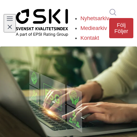
Sök i ny
Nyhetsarkiv
Följ
Mediearkiv
Följer
Kontakt