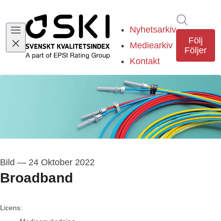
Sök i ny
Nyhetsarkiv
Följ
Mediearkiv
Följer
Kontakt
Bild
—
24 Oktober 2022
Broadband
go to media item
Licens: