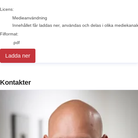
go to media item
Licens:
Medieanvändning
Innehållet får laddas ner, användas och delas i olika mediekanale
Filformat:
.pdf
Ladda ner
Kontakter